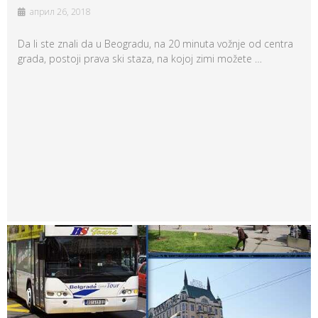
април 26, 2018
Da li ste znali da u Beogradu, na 20 minuta vožnje od centra
grada, postoji prava ski staza, na kojoj zimi možete …