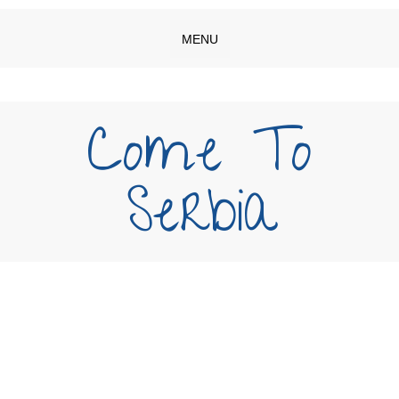
MENU
Come To
Serbia