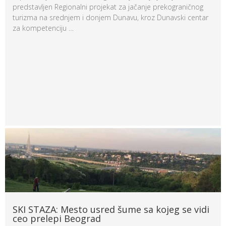
predstavljen Regionalni projekat za jačanje prekograničnog
turizma na srednjem i donjem Dunavu, kroz Dunavski centar
za kompetenciju …
SKI STAZA: Mesto usred šume sa kojeg se vidi
ceo prelepi Beograd