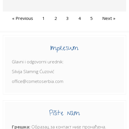
« Previous
1
2
3
4
5
Next »
Impresum
Glavni i odgovorni urednik:
Silvija Slamnig Ćuzović
office@cometoserbia.com
Pišite nam
Грешка:
Образац за контакт није пронађена.