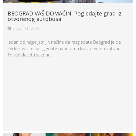
BEOGRAD VAŠ DOMAĆIN: Pogledajte grad iz
otvorenog autobusa
април 11, 2018
Jedan od najprijatnijih načina da razgledate Beograd je da
sedite, vozite se i gledate panoramu kroz otvoren autobus.
To već desetu sezonu …