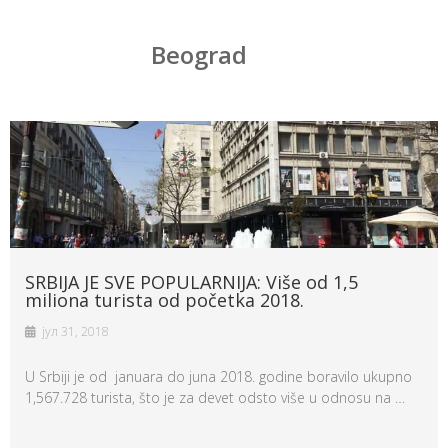
Beograd
SRBIJA JE SVE POPULARNIJA: Više od 1,5
miliona turista od početka 2018.
јул 31, 2018
U Srbiji je od januara do juna 2018. godine boravilo ukupno
1,567.728 turista, što je za devet odsto više u odnosu na …