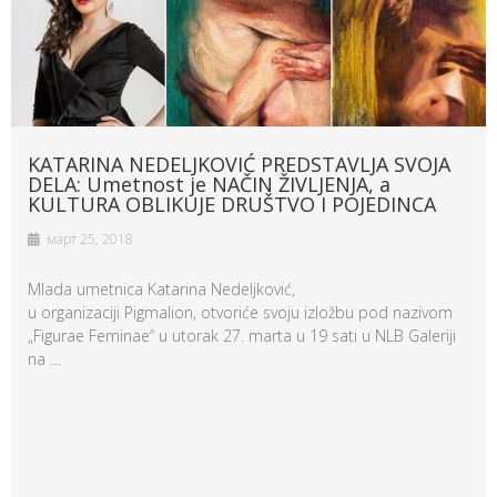
KATARINA NEDELJKOVIĆ PREDSTAVLJA SVOJA
DELA: Umetnost je NAČIN ŽIVLJENJA, a
KULTURA OBLIKUJE DRUŠTVO I POJEDINCA
март 25, 2018
Mlada umetnica Katarina Nedeljković,
u organizaciji Pigmalion, otvoriće svoju izložbu pod nazivom
„Figurae Feminae“ u utorak 27. marta u 19 sati u NLB Galeriji
na …