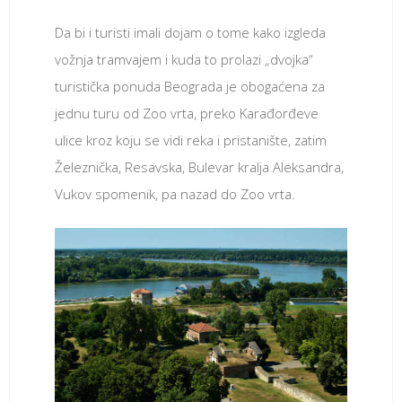
Da bi i turisti imali dojam o tome kako izgleda
vožnja tramvajem i kuda to prolazi „dvojka“
turistička ponuda Beograda je obogaćena za
jednu turu od Zoo vrta, preko Karađorđeve
ulice kroz koju se vidi reka i pristanište, zatim
Železnička, Resavska, Bulevar kralja Aleksandra,
Vukov spomenik, pa nazad do Zoo vrta.