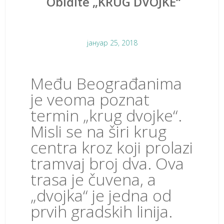
Obiđite „KRUG DVOJKE“
јануар 25, 2018
Među Beograđanima
je veoma poznat
termin „krug dvojke“.
Misli se na širi krug
centra kroz koji prolazi
tramvaj broj dva. Ova
trasa je čuvena, a
„dvojka“ je jedna od
prvih gradskih linija.