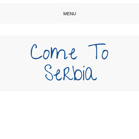
MENU
Come To
Serbia