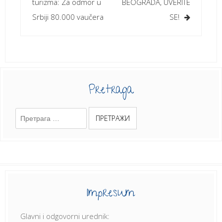
чланка
turizma: Za odmor u
BEOGRADA, UVERITE
Srbiji 80.000 vaučera
SE!
Pretraga
Претрага
за:
Impresum
Glavni i odgovorni urednik: