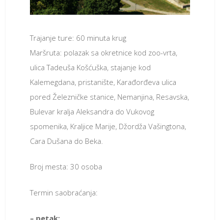
Trajanje ture: 60 minuta krug
Maršruta: polazak sa okretnice kod zoo-vrta,
ulica Tadeuša Košćuška, stajanje kod
Kalemegdana, pristanište, Karađorđeva ulica
pored Železničke stanice, Nemanjina, Resavska,
Bulevar kralja Aleksandra do Vukovog
spomenika, Kraljice Marije, Džordža Vašingtona,
Cara Dušana do Beka.
Broj mesta: 30 osoba
Termin saobraćanja:
– petak: