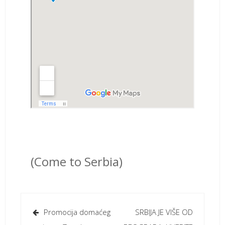
(Come to Serbia)
Кретање
Promocija domaćeg
SRBIJA JE VIŠE OD