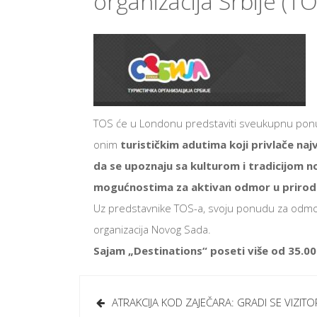
organizacija Srbije (TO
TOS će u Londonu predstaviti sveukupnu ponu
onim
turističkim adutima koji privlače najv
da se upoznaju sa kulturom i tradicijom n
mogućnostima za aktivan odmor u prirodi
Uz predstavnike TOS-a, svoju ponudu za odmor 
organizacija Novog Sada.
Sajam „Destinations“ poseti više od 35.000
Кретање
ATRAKCIJA KOD ZAJEČARA: GRADI SE VIZITO