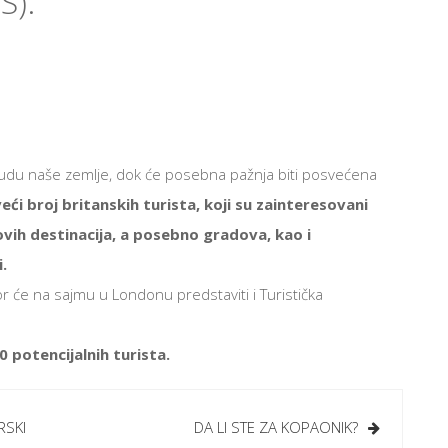
S).
du naše zemlje, dok će posebna pažnja biti posvećena
eći broj britanskih turista, koji su zainteresovani
ovih destinacija, a posebno gradova, kao i
.
će na sajmu u Londonu predstaviti i Turistička
 potencijalnih turista.
RSKI
DA LI STE ZA KOPAONIK?