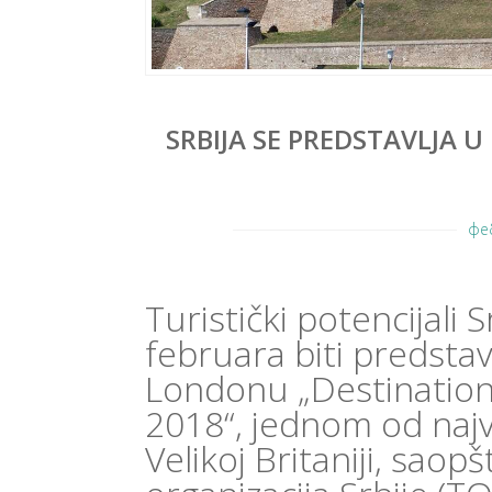
SRBIJA SE PREDSTAVLJA U
фе
Turistički potencijali S
februara biti predsta
Londonu „Destination
2018“, jednom od najv
Velikoj Britaniji, saopš