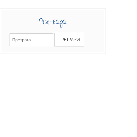
Pretraga
Претрага
за: