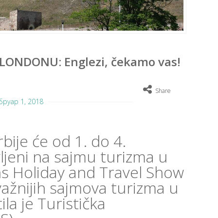
 LONDONU: Englezi, čekamo vas!
Share
бруар 1, 2018
rbije će od 1. do 4.
vljeni na sajmu turizma u
s Holiday and Travel Show
ažnijih sajmova turizma u
tila je Turistička