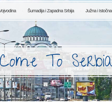
Vojvodina
Šumadija i Zapadna Srbija
Južna i Istočna
Come To Serbi