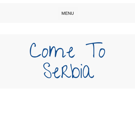
MENU
Come To
Serbia