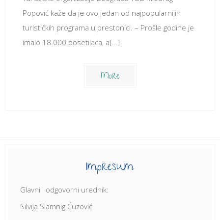
Popović kaže da je ovo jedan od najpopularnijih
turističkih programa u prestonici. – Prošle godine je
imalo 18.000 posetilaca, a[…]
More
Impresum
Glavni i odgovorni urednik:
Silvija Slamnig Ćuzović