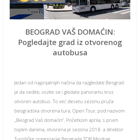
BEOGRAD VAŠ DOMAĆIN:
Pogledajte grad iz otvorenog
autobusa
април 11, 2018
Jedan od najprijatnijih načina da razgledate Beograd
je da sedite, vozite se i gledate panoramu kroz
otvoren autobus. To već desetu sezonu pruža
beogradska otvorena tura, Open Tour, pod nazivom
„Beograd Vaš domaćin“. Početkom aprila, s prvim
toplim danima, otvorena je sezona 2018. a direktor
Turističke organizacije Beograda TOB Miodrag