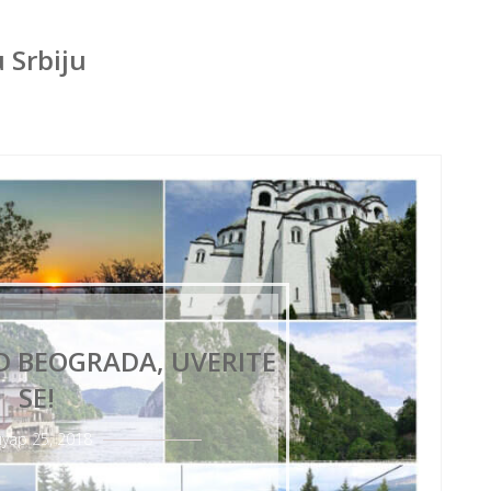
 Srbiju
 OD BEOGRADA, UVERITE
SE!
нуар 25, 2018