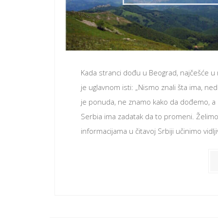
Kada stranci dođu u Beograd, najčešće u 
je uglavnom isti: „Nismo znali šta ima, ne
je ponuda, ne znamo kako da dođemo, a 
Serbia ima zadatak da to promeni. Želimo
informacijama u čitavoj Srbiji učinimo vidl