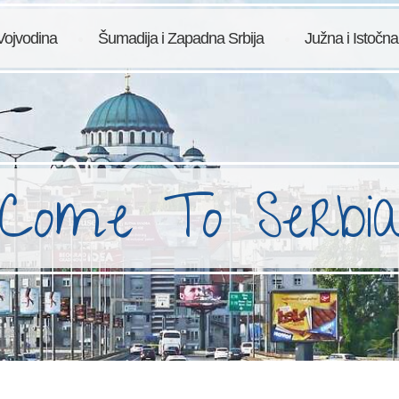
Vojvodina
Šumadija i Zapadna Srbija
Južna i Istočna
Come To Serbi