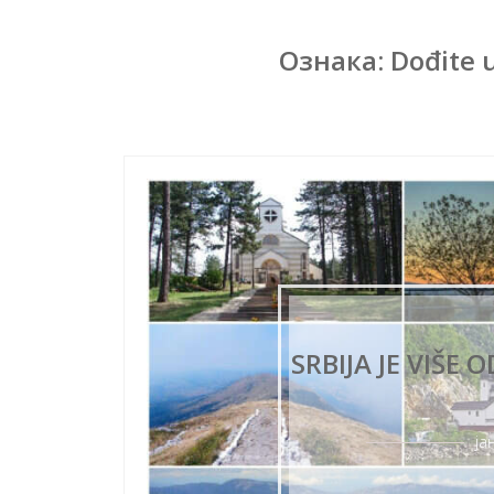
Ознака:
Dođite u
SRBIJA JE VIŠE
ја