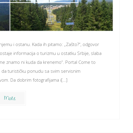
njemu i ostanu. Kada ih pitamo: „Zašto?“, odgovor
dostaje informacija o turizmu u ostatku Srbije, slaba
ne znamo ni kuda da krenemo“. Portal Come to
 da turističku ponudu sa svim servisnim
jivom. Da dobrim fotografijama i[…]
More