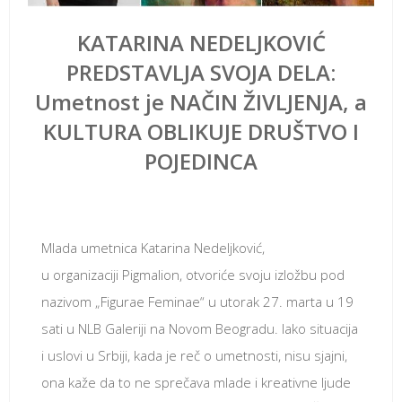
KATARINA NEDELJKOVIĆ
PREDSTAVLJA SVOJA DELA:
Umetnost je NAČIN ŽIVLJENJA, a
KULTURA OBLIKUJE DRUŠTVO I
POJEDINCA
март 25, 2018
Mlada umetnica Katarina Nedeljković,
u organizaciji Pigmalion, otvoriće svoju izložbu pod
nazivom „Figurae Feminae“ u utorak 27. marta u 19
sati u NLB Galeriji na Novom Beogradu. Iako situacija
i uslovi u Srbiji, kada je reč o umetnosti, nisu sjajni,
ona kaže da to ne sprečava mlade i kreativne ljude