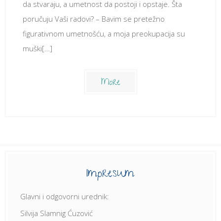
da stvaraju, a umetnost da postoji i opstaje. Šta
poručuju Vaši radovi? – Bavim se pretežno
figurativnom umetnošću, a moja preokupacija su
muški[…]
More
Impresum
Glavni i odgovorni urednik:
Silvija Slamnig Ćuzović