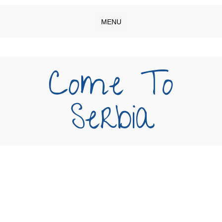
MENU
Come To
Serbia