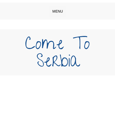
MENU
Come To
Serbia