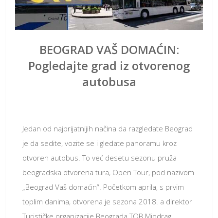
BEOGRAD VAŠ DOMAĆIN:
Pogledajte grad iz otvorenog
autobusa
април 11, 2018
Jedan od najprijatnijih načina da razgledate Beograd
je da sedite, vozite se i gledate panoramu kroz
otvoren autobus. To već desetu sezonu pruža
beogradska otvorena tura, Open Tour, pod nazivom
„Beograd Vaš domaćin“. Početkom aprila, s prvim
toplim danima, otvorena je sezona 2018. a direktor
Turističke organizacije Beograda TOB Miodrag