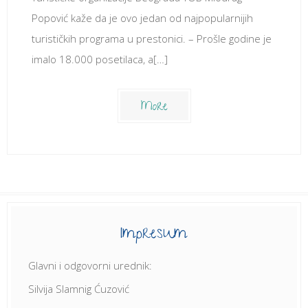
Popović kaže da je ovo jedan od najpopularnijih
turističkih programa u prestonici. – Prošle godine je
imalo 18.000 posetilaca, a[…]
More
Impresum
Glavni i odgovorni urednik:
Silvija Slamnig Ćuzović