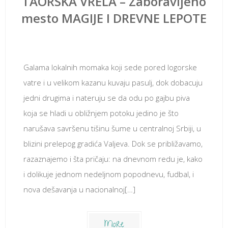
TAORSKA VRELA – Zaboravljeno
mesto MAGIJE I DREVNE LEPOTE
јул 6, 2018
Galama lokalnih momaka koji sede pored logorske
vatre i u velikom kazanu kuvaju pasulj, dok dobacuju
jedni drugima i nateruju se da odu po gajbu piva
koja se hladi u obližnjem potoku jedino je što
narušava savršenu tišinu šume u centralnoj Srbiji, u
blizini prelepog gradića Valjeva. Dok se približavamo,
razaznajemo i šta pričaju: na dnevnom redu je, kako
i dolikuje jednom nedeljnom popodnevu, fudbal, i
nova dešavanja u nacionalnoj[…]
More