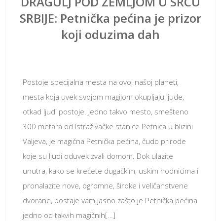
DRAGULJ POD ZEMLJOM U SRCU
SRBIJE: Petnička pećina je prizor
koji oduzima dah
септембар 18, 2018
Postoje specijalna mesta na ovoj našoj planeti,
mesta koja uvek svojom magijom okupljaju ljude,
otkad ljudi postoje. Jedno takvo mesto, smešteno
300 metara od Istraživačke stanice Petnica u blizini
Valjeva, je magična Petnička pećina, čudo prirode
koje su ljudi oduvek zvali domom. Dok ulazite
unutra, kako se krećete dugačkim, uskim hodnicima i
pronalazite nove, ogromne, široke i veličanstvene
dvorane, postaje vam jasno zašto je Petnička pećina
jedno od takvih magičnih[…]