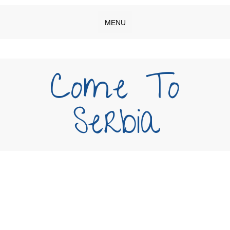
MENU
Come To
Serbia