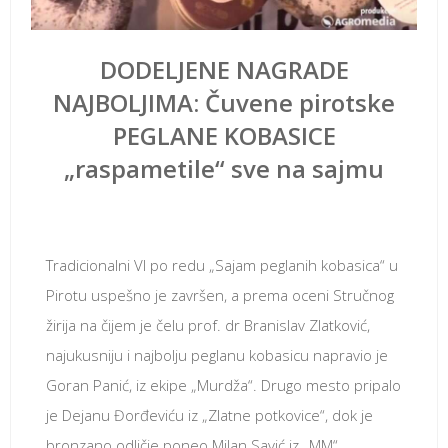
DODELJENE NAGRADE
NAJBOLJIMA: Čuvene pirotske
PEGLANE KOBASICE
„raspametile“ sve na sajmu
јануар 30, 2018
Tradicionalni VI po redu „Sajam peglanih kobasica“ u
Pirotu uspešno je završen, a prema oceni Stručnog
žirija na čijem je čelu prof. dr Branislav Zlatković,
najukusniju i najbolju peglanu kobasicu napravio je
Goran Panić, iz ekipe „Murdža“. Drugo mesto pripalo
je Dejanu Đorđeviću iz „Zlatne potkovice“, dok je
bronzano odličje poneo Milan Savić iz „MM“.