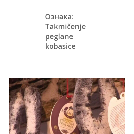
Ознака:
Takmičenje
peglane
kobasice