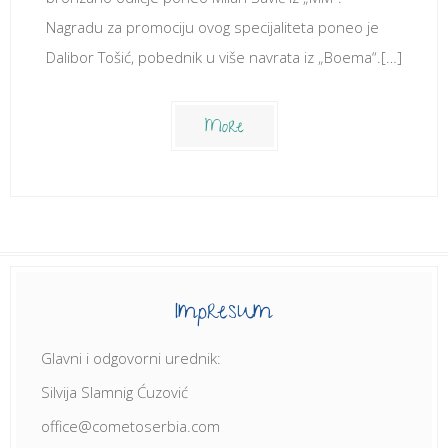
Nagradu za promociju ovog specijaliteta poneo je
Dalibor Tošić, pobednik u više navrata iz „Boema“.[…]
More
Impresum
Glavni i odgovorni urednik:
Silvija Slamnig Ćuzović
office@cometoserbia.com