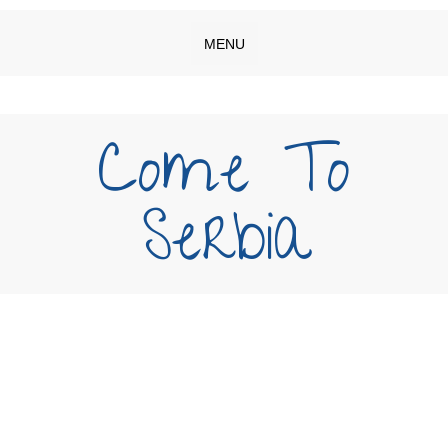
MENU
Come To
Serbia