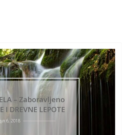
LA – Zaboravljeno
E I DREVNE LEPOTE
јул 6, 2018