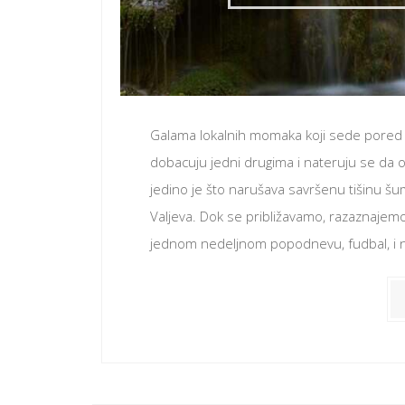
Galama lokalnih momaka koji sede pored l
dobacuju jedni drugima i nateruju se da o
jedino je što narušava savršenu tišinu šume
Valjeva. Dok se približavamo, razaznajemo 
jednom nedeljnom popodnevu, fudbal, i n