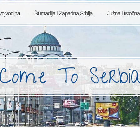
Vojvodina
Šumadija i Zapadna Srbija
Južna i Istočna
Come To Serbi