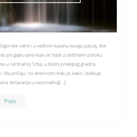
ogorske vatre i u velikom kazanu kuvaju pasulj, dok
du po gajbu piva koja se hladi u obližnjem potoku
 u centralnoj Srbiji, u blizini prelepog gradića
i šta pričaju: na dnevnom redu je, kako i dolikuje
ova dešavanja u nacionalnoj[…]
More