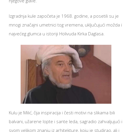
njegove glave.
Izgradnja kule započeta je 1968. godine, a posetili su je
mnogi značajni umetnici tog vremena, uključujući možda i
najvećeg glumca u istoriji Holivuda Kirka Daglasa.
Kulu je Milić, čija inspiracija i česti motivi na slikama bili
balvani, užarene lopte i sante leda, sagradio zahvaljujući i
svom velikom znanju iz arhitekture, koju je studirao, ali i