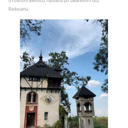
u rodnom Belotiću, nazvana po slikarevom ocu
Radovanu.