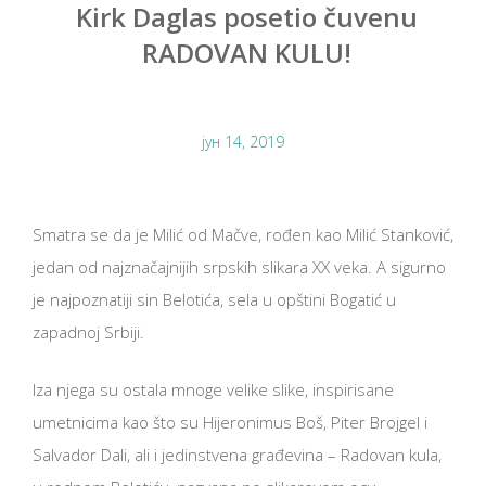
Kirk Daglas posetio čuvenu
RADOVAN KULU!
јун 14, 2019
Smatra se da je Milić od Mačve, rođen kao Milić Stanković,
jedan od najznačajnijih srpskih slikara XX veka. A sigurno
je najpoznatiji sin Belotića, sela u opštini Bogatić u
zapadnoj Srbiji.
Iza njega su ostala mnoge velike slike, inspirisane
umetnicima kao što su Hijeronimus Boš, Piter Brojgel i
Salvador Dali, ali i jedinstvena građevina – Radovan kula,