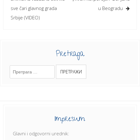
sve čari glavnog grada
u Beogradu
Srbije (VIDEO)
Pretraga
Претрага
за:
Impresum
Glavni i odgovorni urednik: