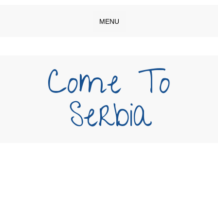
MENU
Come To
Serbia