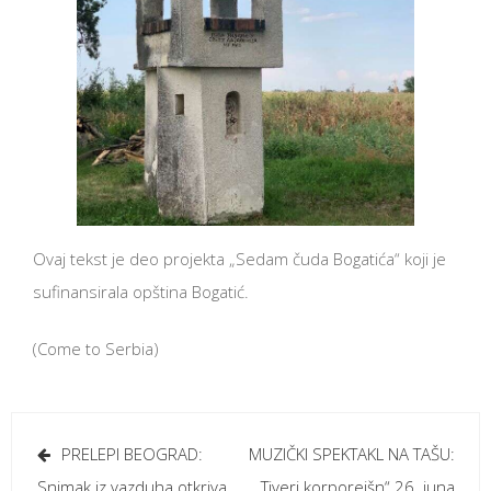
Ovaj tekst je deo projekta „Sedam čuda Bogatića“ koji je
sufinansirala opština Bogatić.
(Come to Serbia)
Кретање
PRELEPI BEOGRAD:
MUZIČKI SPEKTAKL NA TAŠU:
чланка
Snimak iz vazduha otkriva
„Tiveri korporejšn“ 26. juna