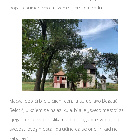
bogato primenjivao u svom slikarskom radu.
Mačva, deo Srbije u čijem centru su upravo Bogatić i
Belotić, u kojem se nalazi kula, bila je „sveto mesto“ za
njega, i on je svojim slikama dao ulogu da svedoče o
svetosti ovog mesta i da učine da se ono „nikad ne
zaboravi“.