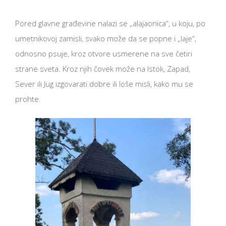
Pored glavne građevine nalazi se „alajaonica“, u koju, po
umetnikovoj zamisli, svako može da se popne i „laje“,
odnosno psuje, kroz otvore usmerene na sve četiri
strane sveta. Kroz njih čovek može na Istok, Zapad,
Sever ili Jug izgovarati dobre ili loše misli, kako mu se
prohte.