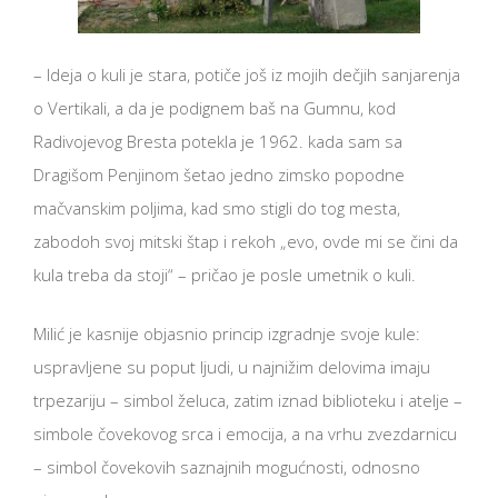
– Ideja o kuli je stara, potiče još iz mojih dečjih sanjarenja
o Vertikali, a da je podignem baš na Gumnu, kod
Radivojevog Bresta potekla je 1962. kada sam sa
Dragišom Penjinom šetao jedno zimsko popodne
mačvanskim poljima, kad smo stigli do tog mesta,
zabodoh svoj mitski štap i rekoh „evo, ovde mi se čini da
kula treba da stoji“ – pričao je posle umetnik o kuli.
Milić je kasnije objasnio princip izgradnje svoje kule:
uspravljene su poput ljudi, u najnižim delovima imaju
trpezariju – simbol želuca, zatim iznad biblioteku i atelje –
simbole čovekovog srca i emocija, a na vrhu zvezdarnicu
– simbol čovekovih saznajnih mogućnosti, odnosno