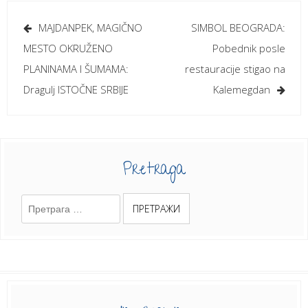
Кретање
MAJDANPEK, MAGIČNO
SIMBOL BEOGRADA:
чланка
MESTO OKRUŽENO
Pobednik posle
PLANINAMA I ŠUMAMA:
restauracije stigao na
Dragulj ISTOČNE SRBIJE
Kalemegdan
Pretraga
Претрага
за: