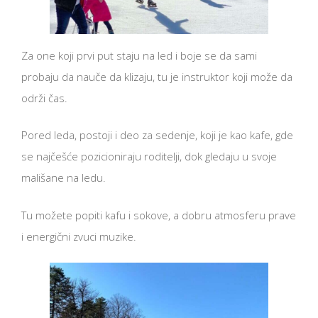
Za one koji prvi put staju na led i boje se da sami
probaju da nauče da klizaju, tu je instruktor koji može da
održi čas.
Pored leda, postoji i deo za sedenje, koji je kao kafe, gde
se najčešće pozicioniraju roditelji, dok gledaju u svoje
mališane na ledu.
Tu možete popiti kafu i sokove, a dobru atmosferu prave
i energični zvuci muzike.