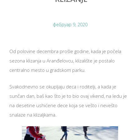
фебруар 9, 2020
Od polovine decembra prošle godine, kada je počela
sezona klizanja u Aranđelovcu, klizalište je postalo
centralno mesto u gradskom parku.
Svakodnevno se okupljaju deca i roditelji, a kada je
sunčan dan, baš kao što je to bio ovaj vikend, na ledu je
na desetine ushićene dece koja se vešto i nevešto
snalaze na klizaljkama.