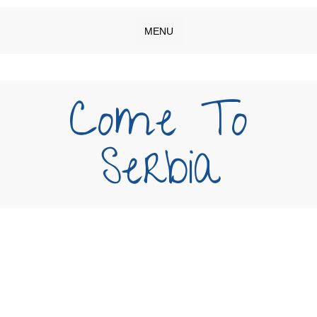
MENU
Come To
Serbia