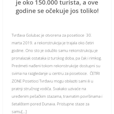
je oko 150.000 turista, a ove
godine se očekuje jos toliko!
август 7, 2020
Tvrđava Golubac je otvorena za posetioce 30.
marta 2019. a rekonstrukcija je trajala oko četiri
godine. Ono sto je odužilo samu rekonstrukciju je
pronalazak ostataka iz turskog doba, pa čak i rimkog.
Predmeti nađeni tokom rekonstrukcije dostupni su
svima na razgledanje u centru za posetioce. ČETIRI
ZONE Posetioci Tvrđavu mogu obilaziti sami ili u
pratnji stručnog vodiča. Svakako uzivaće na
uređenim pešačkim stazama, travnatim površinama i
šetalištem pored Dunava. Pristupne staze za
samu[…]