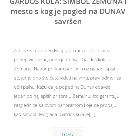
GARDOŠ KULA: SIMBOL ZEMUNA i
mesto s kog je pogled na DUNAV
savršen
септембар 2, 2020
Ako se za neki deo Beograda može reći da ima
prelep vidikovac, onda je to ovaj! Gardoš kula u
Zemunu. Napor prilikom penjanja uz uspon isplati
se, jer je ono što ćete videti na vrhu, pravi odmor za
oči i psihu. Kažu da je pogled na Dunav odavde
jedan od najlepših prizora u Zemunu, što garantuju i
razglednice sa ovom panoramom koje se prodaju
kao simbol Beograda. Gardoš kula je[…]
More