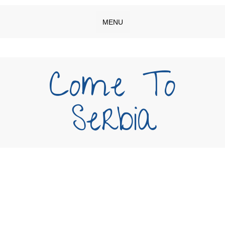
MENU
Come To
Serbia