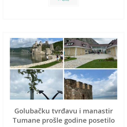
Golubačku tvrđavu i manastir
Tumane prošle godine posetilo