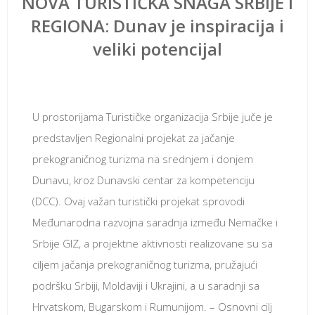
NOVA TURISTIČKA SNAGA SRBIJE I
REGIONA: Dunav je inspiracija i
veliki potencijal
јун 3, 2018
U prostorijama Turističke organizacija Srbije juče je
predstavljen Regionalni projekat za jačanje
prekograničnog turizma na srednjem i donjem
Dunavu, kroz Dunavski centar za kompetenciju
(DCC). Ovaj važan turistički projekat sprovodi
Međunarodna razvojna saradnja između Nemačke i
Srbije GIZ, a projektne aktivnosti realizovane su sa
ciljem jačanja prekograničnog turizma, pružajući
podršku Srbiji, Moldaviji i Ukrajini, a u saradnji sa
Hrvatskom, Bugarskom i Rumunijom. – Osnovni cilj