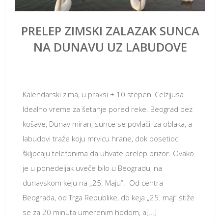
PRELEP ZIMSKI ZALAZAK SUNCA
NA DUNAVU UZ LABUDOVE
јануар 30, 2018
Kalendarski zima, u praksi + 10 stepeni Celzijusa.
Idealno vreme za šetanje pored reke. Beograd bez
košave, Dunav miran, sunce se povlači iza oblaka, a
labudovi traže koju mrvicu hrane, dok posetioci
škljocaju telefonima da uhvate prelep prizor. Ovako
je u ponedeljak uveče bilo u Beogradu, na
dunavskom keju na „25. Maju“. Od centra
Beograda, od Trga Republike, do keja „25. maj“ stiže
se za 20 minuta umerenim hodom, a[…]