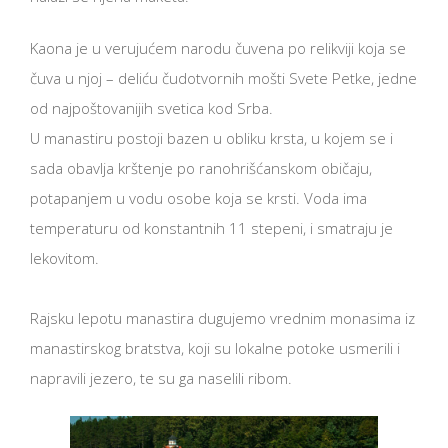
Kaona je u verujućem narodu čuvena po relikviji koja se
čuva u njoj – deliću čudotvornih mošti Svete Petke, jedne
od najpoštovanijih svetica kod Srba.
U manastiru postoji bazen u obliku krsta, u kojem se i
sada obavlja krštenje po ranohrišćanskom običaju,
potapanjem u vodu osobe koja se krsti. Voda ima
temperaturu od konstantnih 11 stepeni, i smatraju je
lekovitom.
Rajsku lepotu manastira dugujemo vrednim monasima iz
manastirskog bratstva, koji su lokalne potoke usmerili i
napravili jezero, te su ga naselili ribom.