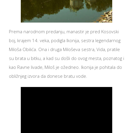
Prema narodnom predanju, manastir je pred Kosovski
boj, krajem 14. veka, podigla Ikonija, sestra legendarnog
Miloša Obilića. Ona i druga Miloševa sestra, Vida, pratile
su brata u bitku, a kad su došli do ovog mesta, poznatog i
kao Ravne livade, Miloš je ožedneo. Ikonija je pohitala do
obližnjeg izvora da donese bratu vode.