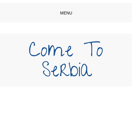
MENU
Come To
Serbia