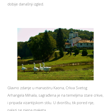
dobije današnji izgled.
Glavno zdanje u manastiru Kaona, Crkva Svetog
Arhangela Mihaila, sagrađena je na temeljima stare crkve,
i pripada vizantijskom stilu. U dvorištu, tik pored nje,
nalazi se njena maketa.