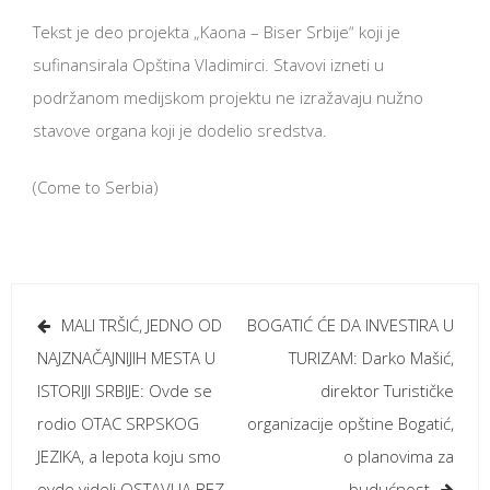
Tekst je deo projekta „Kaona – Biser Srbije“ koji je
sufinansirala Opština Vladimirci. Stavovi izneti u
podržanom medijskom projektu ne izražavaju nužno
stavove organa koji je dodelio sredstva.
(Come to Serbia)
Кретање
MALI TRŠIĆ, JEDNO OD
BOGATIĆ ĆE DA INVESTIRA U
чланка
NAJZNAČAJNIJIH MESTA U
TURIZAM: Darko Mašić,
ISTORIJI SRBIJE: Ovde se
direktor Turističke
rodio OTAC SRPSKOG
organizacije opštine Bogatić,
JEZIKA, a lepota koju smo
o planovima za
ovde videli OSTAVLJA BEZ
budućnost