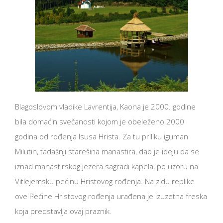
Blagoslovom vladike Lavrentija, Kaona je 2000. godine
bila domaćin svečanosti kojom je obeleženo 2000
godina od rođenja Isusa Hrista. Za tu priliku iguman
Milutin, tadašnji starešina manastira, dao je ideju da se
iznad manastirskog jezera sagradi kapela, po uzoru na
Vitlejemsku pećinu Hristovog rođenja. Na zidu replike
ove Pećine Hristovog rođenja urađena je izuzetna freska
koja predstavlja ovaj praznik.