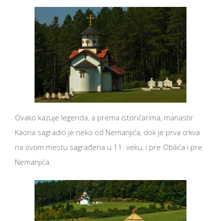
Ovako kazuje legenda, a prema istoričarima, manastir
Kaona sagradio je neko od Nemanjića, dok je prva crkva
na ovom mestu sagrađena u 11. veku, i pre Obilića i pre
Nemanjića.