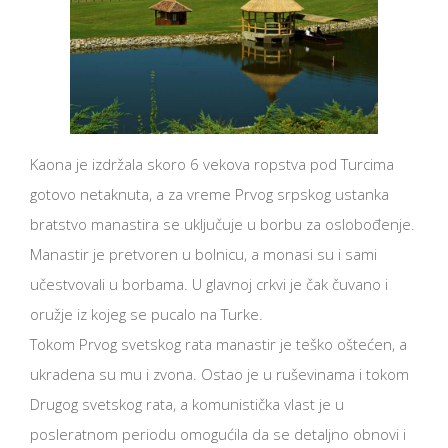
Kaona je izdržala skoro 6 vekova ropstva pod Turcima
gotovo netaknuta, a za vreme Prvog srpskog ustanka
bratstvo manastira se uključuje u borbu za oslobođenje.
Manastir je pretvoren u bolnicu, a monasi su i sami
učestvovali u borbama. U glavnoj crkvi je čak čuvano i
oružje iz kojeg se pucalo na Turke.
Tokom Prvog svetskog rata manastir je teško oštećen, a
ukradena su mu i zvona. Ostao je u ruševinama i tokom
Drugog svetskog rata, a komunistička vlast je u
posleratnom periodu omogućila da se detaljno obnovi i