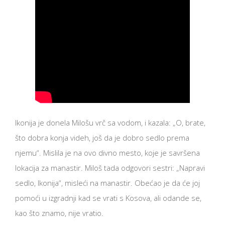
Ikonija je donela Milošu vrč sa vodom, i kazala: „O, brate,
što dobra konja videh, još da je dobro sedlo prema
njemu“. Mislila je na ovo divno mesto, koje je savršena
lokacija za manastir. Miloš tada odgovori sestri: „Napravi
sedlo, Ikonija“, misleći na manastir. Obećao je da će joj
pomoći u izgradnji kad se vrati s Kosova, ali odande se,
kao što znamo, nije vratio.