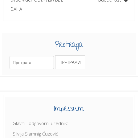
DAHA
Pretraga
Претрага
за:
Impresum
Glavni i odgovorni urednik:
Silvija Slamnig Ćuzović