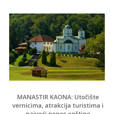
MANASTIR KAONA: Utočište
vernicima, atrakcija turistima i
najveći ponos opštine