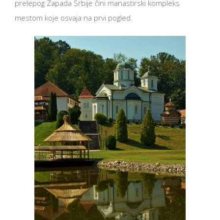
prelepog Zapada Srbije čini manastirski kompleks
mestom koje osvaja na prvi pogled.