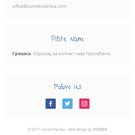
office@cometoserbia.com
Pišite nam
Грешка:
Образац за контакт није пронађена.
Follow us
© 2017 ComeToSerbia - Web design by
STICKER