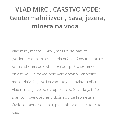
VLADIMIRCI, CARSTVO VODE:
Geotermalni izvori, Sava, jezera,
mineralna voda…
новембар 9, 2018
Vladimirci, mesto u Srbiji, mogli bi se nazvati
„vodenom oazom“ ovog dela države. Opština obiluje
svim vrstama voda, što i ne čudi, pošto se nalazi u
oblasti koju je nekad pokrivalo drevno Panonsko
more. Najvažnija velika voda koja se nalazi u blizini
Vladimiraca je velika evropska reka Sava, koja teče
granicom ove opštine u dužini od 28 kilometara.
Ovde je napravljen i put, pa je obala ove velike reke
sada[…]