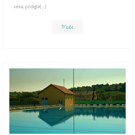
veka, podigla[…]
More