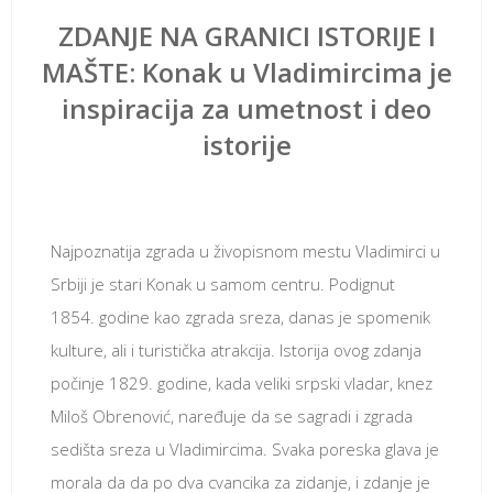
ZDANJE NA GRANICI ISTORIJE I
MAŠTE: Konak u Vladimircima je
inspiracija za umetnost i deo
istorije
октобар 4, 2018
Najpoznatija zgrada u živopisnom mestu Vladimirci u
Srbiji je stari Konak u samom centru. Podignut
1854. godine kao zgrada sreza, danas je spomenik
kulture, ali i turistička atrakcija. Istorija ovog zdanja
počinje 1829. godine, kada veliki srpski vladar, knez
Miloš Obrenović, naređuje da se sagradi i zgrada
sedišta sreza u Vladimircima. Svaka poreska glava je
morala da da po dva cvancika za zidanje, i zdanje je