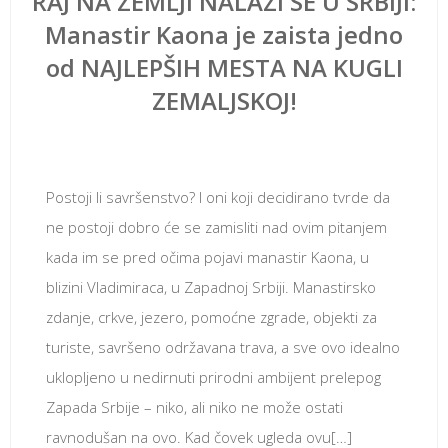
RAJ NA ZEMLJI NALAZI SE U SRBIJI:
Manastir Kaona je zaista jedno
od NAJLEPŠIH MESTA NA KUGLI
ZEMALJSKOJ!
јул 29, 2018
Postoji li savršenstvo? I oni koji decidirano tvrde da
ne postoji dobro će se zamisliti nad ovim pitanjem
kada im se pred očima pojavi manastir Kaona, u
blizini Vladimiraca, u Zapadnoj Srbiji. Manastirsko
zdanje, crkve, jezero, pomoćne zgrade, objekti za
turiste, savršeno održavana trava, a sve ovo idealno
uklopljeno u nedirnuti prirodni ambijent prelepog
Zapada Srbije – niko, ali niko ne može ostati
ravnodušan na ovo. Kad čovek ugleda ovu[…]