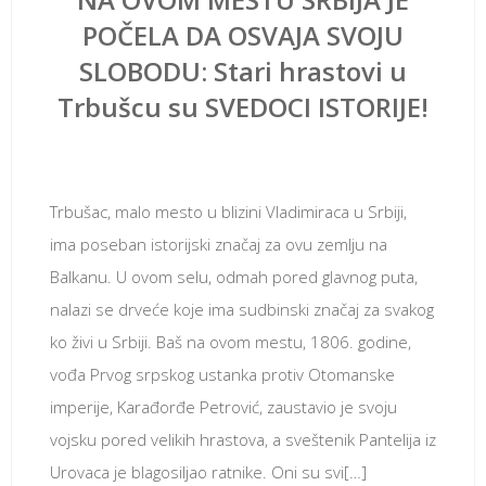
POČELA DA OSVAJA SVOJU
SLOBODU: Stari hrastovi u
Trbušcu su SVEDOCI ISTORIJE!
август 9, 2018
Trbušac, malo mesto u blizini Vladimiraca u Srbiji,
ima poseban istorijski značaj za ovu zemlju na
Balkanu. U ovom selu, odmah pored glavnog puta,
nalazi se drveće koje ima sudbinski značaj za svakog
ko živi u Srbiji. Baš na ovom mestu, 1806. godine,
vođa Prvog srpskog ustanka protiv Otomanske
imperije, Karađorđe Petrović, zaustavio je svoju
vojsku pored velikih hrastova, a sveštenik Pantelija iz
Urovaca je blagosiljao ratnike. Oni su svi[…]