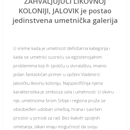
ZAHVALJUJUĆI LIKOVNOJ
KOLONIJI, JALOVIK je postao
jedinstvena umetnička galerija
октобар 7, 2018
U vreme kada je umetnost deficitarna kategorija i
kada se umetnici susreću sa egzistencijalnim
problemima koji ih spotiču u stvralaštvu, imamo
jedan fantastičan primer u opštini Vladimirci:
Jalovičku likovnu koloniju. Najspecifičnija njena
karakteristika je simbioza sela i umetnosti. U okviru
nje, umetnicima širom Srbije i regiona pruža se
obezbeđen udoban smeštaj, hrana i savršen
prostor u prirodi za rad. Bez ikakvih spoljnih
ometanja, slikari imaju mogućnost da svoju