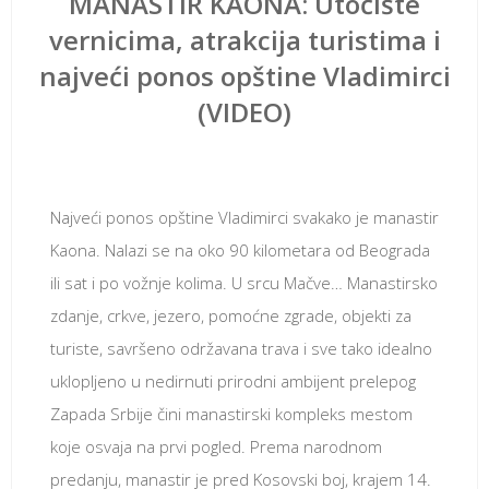
MANASTIR KAONA: Utočište
vernicima, atrakcija turistima i
najveći ponos opštine Vladimirci
(VIDEO)
октобар 25, 2019
Najveći ponos opštine Vladimirci svakako je manastir
Kaona. Nalazi se na oko 90 kilometara od Beograda
ili sat i po vožnje kolima. U srcu Mačve… Manastirsko
zdanje, crkve, jezero, pomoćne zgrade, objekti za
turiste, savršeno održavana trava i sve tako idealno
uklopljeno u nedirnuti prirodni ambijent prelepog
Zapada Srbije čini manastirski kompleks mestom
koje osvaja na prvi pogled. Prema narodnom
predanju, manastir je pred Kosovski boj, krajem 14.