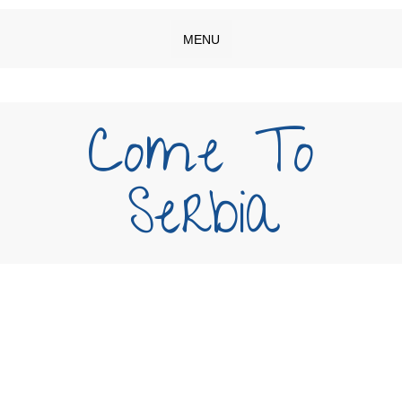
MENU
Come To
Serbia