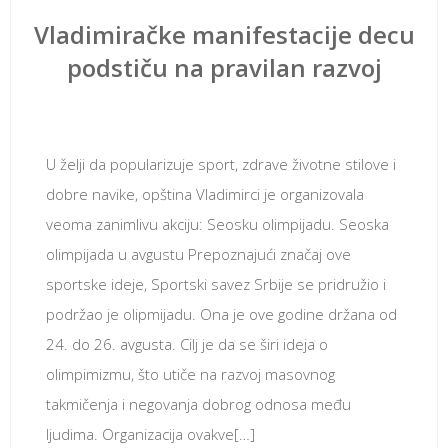
Vladimiračke manifestacije decu
podstiču na pravilan razvoj
септембар 5, 2018
U želji da popularizuje sport, zdrave životne stilove i
dobre navike, opština Vladimirci je organizovala
veoma zanimlivu akciju: Seosku olimpijadu. Seoska
olimpijada u avgustu Prepoznajući značaj ove
sportske ideje, Sportski savez Srbije se pridružio i
podržao je olipmijadu. Ona je ove godine držana od
24. do 26. avgusta. Cilj je da se širi ideja o
olimpimizmu, što utiče na razvoj masovnog
takmičenja i negovanja dobrog odnosa među
ljudima. Organizacija ovakve[…]