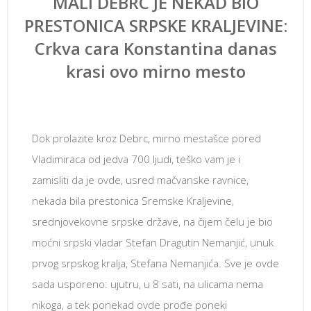
MALI DEBRC JE NEKAD BIO
PRESTONICA SRPSKE KRALJEVINE:
Crkva cara Konstantina danas
krasi ovo mirno mesto
јул 18, 2018
Dok prolazite kroz Debrc, mirno mestašce pored
Vladimiraca od jedva 700 ljudi, teško vam je i
zamisliti da je ovde, usred mačvanske ravnice,
nekada bila prestonica Sremske Kraljevine,
srednjovekovne srpske države, na čijem čelu je bio
moćni srpski vladar Stefan Dragutin Nemanjić, unuk
prvog srpskog kralja, Stefana Nemanjića. Sve je ovde
sada usporeno: ujutru, u 8 sati, na ulicama nema
nikoga, a tek ponekad ovde prođe poneki