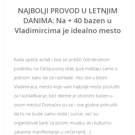
NAJBOLJI PROVOD U LETNJIM
DANIMA: Na + 40 bazen u
Vladimircima je idealno mesto
јул 9, 2018
Kada upeče asfalt i živa se približi četrdesetom
podeoku na Celzijusovoj skali, ljudi maštaju samo o
jednom: kako da se rashlade. Ako ste u blizini
Vladimiraca, mesto koje vam najbolje može poslužiti
za rashlađivanje, bez dileme je otvoreni bazen u
ovom mestu! Domaćini su se i ove godine potrudili
da to ne bude samo voda i sunce, već su
organizovali šank sa pićem, muziku, ali i kulturno-
zabavne manifestacije u večernjim[…]