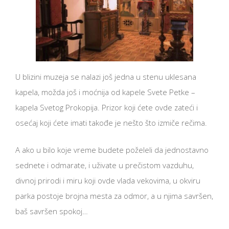
U blizini muzeja se nalazi još jedna u stenu uklesana
kapela, možda još i moćnija od kapele Svete Petke –
kapela Svetog Prokopija. Prizor koji ćete ovde zateći i
osećaj koji ćete imati takođe je nešto što izmiče rečima.
A ako u bilo koje vreme budete poželeli da jednostavno
sednete i odmarate, i uživate u prečistom vazduhu,
divnoj prirodi i miru koji ovde vlada vekovima, u okviru
parka postoje brojna mesta za odmor, a u njima savršen,
baš savršen spokoj…