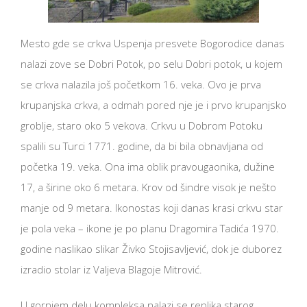
Mesto gde se crkva Uspenja presvete Bogorodice danas
nalazi zove se Dobri Potok, po selu Dobri potok, u kojem
se crkva nalazila još početkom 16. veka. Ovo je prva
krupanjska crkva, a odmah pored nje je i prvo krupanjsko
groblje, staro oko 5 vekova. Crkvu u Dobrom Potoku
spalili su Turci 1771. godine, da bi bila obnavljana od
početka 19. veka. Ona ima oblik pravougaonika, dužine
17, a širine oko 6 metara. Krov od šindre visok je nešto
manje od 9 metara. Ikonostas koji danas krasi crkvu star
je pola veka – ikone je po planu Dragomira Tadića 1970.
godine naslikao slikar Živko Stojisavljević, dok je duborez
izradio stolar iz Valjeva Blagoje Mitrović.
U gornjem delu kompleksa nalazi se replika starog