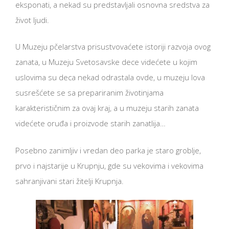
eksponati, a nekad su predstavljali osnovna sredstva za
život ljudi.
U Muzeju pčelarstva prisustvovaćete istoriji razvoja ovog
zanata, u Muzeju Svetosavske dece videćete u kojim
uslovima su deca nekad odrastala ovde, u muzeju lova
susrešćete se sa prepariranim životinjama
karakterističnim za ovaj kraj, a u muzeju starih zanata
videćete oruđa i proizvode starih zanatlija…
Posebno zanimljiv i vredan deo parka je staro groblje,
prvo i najstarije u Krupnju, gde su vekovima i vekovima
sahranjivani stari žitelji Krupnja.