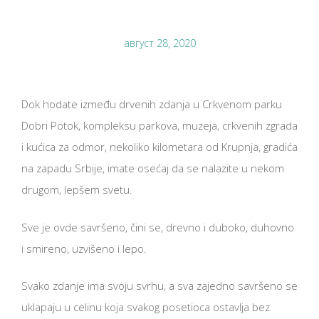
август 28, 2020
Dok hodate između drvenih zdanja u Crkvenom parku
Dobri Potok, kompleksu parkova, muzeja, crkvenih zgrada
i kućica za odmor, nekoliko kilometara od Krupnja, gradića
na zapadu Srbije, imate osećaj da se nalazite u nekom
drugom, lepšem svetu.
Sve je ovde savršeno, čini se, drevno i duboko, duhovno
i smireno, uzvišeno i lepo.
Svako zdanje ima svoju svrhu, a sva zajedno savršeno se
uklapaju u celinu koja svakog posetioca ostavlja bez