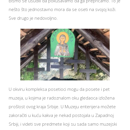
bismo se usudili da pokušavamo da ga prepričamo. To je
nešto što jednostavno mora da se oseti na svojoj koži.
Sve drugo je nedovoljno.
U okviru kompleksa posetioci mogu da posete i pet
muzeja, u kojima je radoznalom oku gledaoca izložena
prošlost ovog kraja Srbije. U Muzeju enterijera možete
zakoračiti u kuću kakva je nekad postojala u Zapadnoj
Srbiji, i videti sve predmete koji su sada samo muzejski