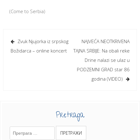
(Come to Serbia)
Кретање
Zvuk Njujorka iz srpskog
NAJVEĆA NEOTKRIVENA
чланка
Božidarca – online koncert
TAJNA SRBIJE: Na obali reke
Drine nalazi se ulaz u
PODZEMNI GRAD star 86
godina (VIDEO)
Pretraga
Претрага
за: