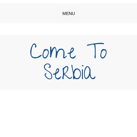
MENU
Come To
Serbia