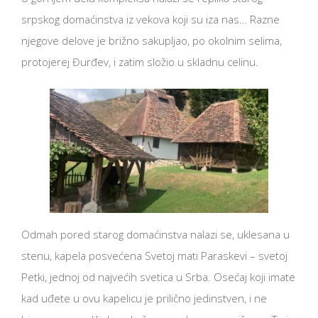
srpskog domaćinstva iz vekova koji su iza nas… Razne
njegove delove je brižno sakupljao, po okolnim selima,
protojerej Đurđev, i zatim složio u skladnu celinu.
Odmah pored starog domaćinstva nalazi se, uklesana u
stenu, kapela posvećena Svetoj mati Paraskevi – svetoj
Petki, jednoj od najvećih svetica u Srba. Osećaj koji imate
kad uđete u ovu kapelicu je prilično jedinstven, i ne