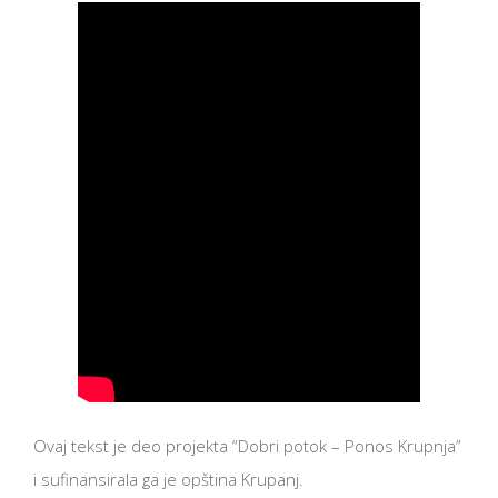
Ovaj tekst je deo projekta “Dobri potok – Ponos Krupnja”
i sufinansirala ga je opština Krupanj.