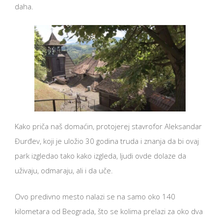
daha.
Kako priča naš domaćin, protojerej stavrofor Aleksandar
Đurđev, koji je uložio 30 godina truda i znanja da bi ovaj
park izgledao tako kako izgleda, ljudi ovde dolaze da
uživaju, odmaraju, ali i da uče.
Ovo predivno mesto nalazi se na samo oko 140
kilometara od Beograda, što se kolima prelazi za oko dva