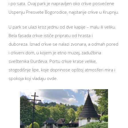
i po sata. Ovaj park je napravljen oko crkve posvećene
Uspenju Presvete Bogorodice, najstarije crkve u Krupnju.
U park se ulazi kroz jednu od dve kapije – malu ili veliku.
Bela fasada crkve ističe pripratu od hrasta i
duboreza. Iznad crkve se nalazi zvonara, a odmah pored
i crkveni dom, u kojem je etno muzej, zadužbina
sveštenika Đurđeva. Portu crkve krase velike,
stogodišnje lipe, koje doprinose opštoj atmosferi mira i
spokoja koji vladaju ovde.