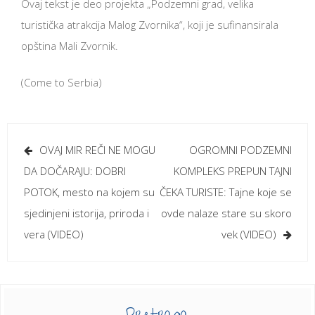
Ovaj tekst je deo projekta „Podzemni grad, velika
turistička atrakcija Malog Zvornika“, koji je sufinansirala
opština Mali Zvornik.
(Come to Serbia)
Кретање
OVAJ MIR REČI NE MOGU
OGROMNI PODZEMNI
чланка
DA DOČARAJU: DOBRI
KOMPLEKS PREPUN TAJNI
POTOK, mesto na kojem su
ČEKA TURISTE: Tajne koje se
sjedinjeni istorija, priroda i
ovde nalaze stare su skoro
vera (VIDEO)
vek (VIDEO)