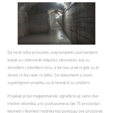
Da ne bi ništa procurelo, ovaj kompleks pod zemljom
kopali su i betonirali isključivo zatvorenici, koji su
dovođeni i odvođeni noću, a da nisu znali ni gde su ih
doveli, ni šta rade, ni zašto. Svi dokumenti o ovom
supertajnom projektu su ili nestali ili su uništeni.
Projekat je bio megalomanski: izgrađeno je samo dve
trećine skloništa, a to podrazumeva čak 75 prostorija i
kilometri i kilometri hodnika koji povezuju ove prostorije.