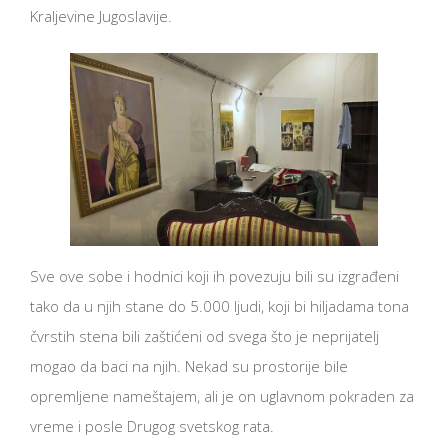
Kraljevine Jugoslavije.
Sve ove sobe i hodnici koji ih povezuju bili su izgrađeni
tako da u njih stane do 5.000 ljudi, koji bi hiljadama tona
čvrstih stena bili zaštićeni od svega što je neprijatelj
mogao da baci na njih. Nekad su prostorije bile
opremljene nameštajem, ali je on uglavnom pokraden za
vreme i posle Drugog svetskog rata.