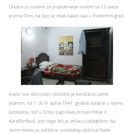
Unutra su sistemi za snabdevanje vodom sa 12 ulaza
prema Drini, na čijoj se obali nalazi ulaz u Podzemni grad.
Inače, ovo džinovsko sklonište je korišćeno samo
jednom, od 7. do 9. aprila 1941. godine, kada je u njemu
poslednju noć u Srbiji i Jugoslaviji proveo Petar II
Karađorđević, pre nego što je otišao u izbeglištvo. Na
ovom mestu je održana i poslednja sednica Vlade