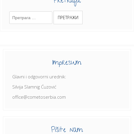
Pretraga
Претрага
за:
Impresum
Glavni i odgovorni urednik:
Silvija Slamnig Ćuzović
office@cometoserbia.com
Pišite nam