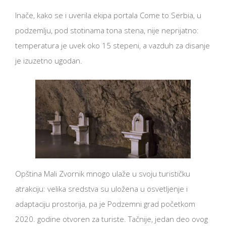
Inače, kako se i uverila ekipa portala Come to Serbia, u
podzemlju, pod stotinama tona stena, nije neprijatno:
temperatura je uvek oko 15 stepeni, a vazduh za disanje
je izuzetno ugodan.
Opština Mali Zvornik mnogo ulaže u svoju turističku
atrakciju: velika sredstva su uložena u osvetljenje i
adaptaciju prostorija, pa je Podzemni grad početkom
2020. godine otvoren za turiste. Tačnije, jedan deo ovog