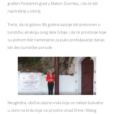
građen Podzemni grad u Malom Zvorniku, i da će biti
najstrašniji u istoriji.
Treće, da će gotovo 86 godina kasnije biti pretvoren u
turističku atrakciju ovog dela Srbije, i da će prostorije koje
su jednom bile namenjene za puko preživljavanje danas
biti deo turističke ponude.
Neugledna, obična ulazna vrata koja se nalaze bukvalno
u steni na brdu koje se prostire iznad Drine i Malog