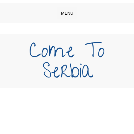
MENU
Come To
Serbia