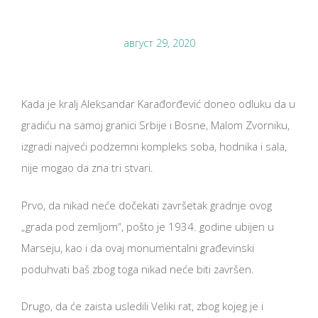
август 29, 2020
Kada je kralj Aleksandar Karađorđević doneo odluku da u
gradiću na samoj granici Srbije i Bosne, Malom Zvorniku,
izgradi najveći podzemni kompleks soba, hodnika i sala,
nije mogao da zna tri stvari.
Prvo, da nikad neće dočekati završetak gradnje ovog
„grada pod zemljom“, pošto je 1934. godine ubijen u
Marseju, kao i da ovaj monumentalni građevinski
poduhvati baš zbog toga nikad neće biti završen.
Drugo, da će zaista usledili Veliki rat, zbog kojeg je i