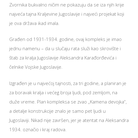
Zvornika bukvalno ničim ne pokazuju da se iza njih krije
najveća tajna Kraljevine Jugoslavije i najveći projekat koji
je ova država ikad imala.
Građen od 1931-1934. godine, ovaj kompleks je imao
jednu namenu – da u slučaju rata služi kao skrovište i
štab za kralja Jugoslavije Aleksandra Karađorđevića i
čelnike Vojske Jugoslavije.
Izgrađen je u najvećoj tajnosti, za tri godine, a planiran je
za boravak kralja i većeg broja ljudi, pod zemljom, na
duže vreme. Plan kompleksa se zvao „Kamena devojka“,
a detalje konstrukcije znalo je samo pet ljudi u
Jugoslaviji. Nikad nije završen, jer je atentat na Aleksandra
1934. označio i kraj radova.