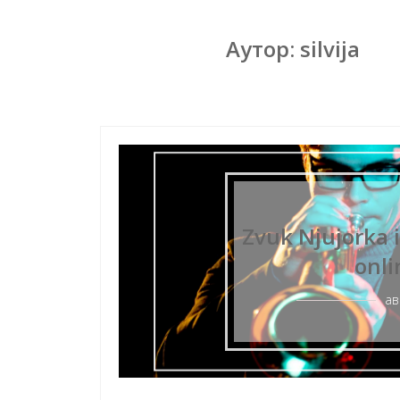
Аутор:
silvija
Zvuk Njujorka i
onli
ав