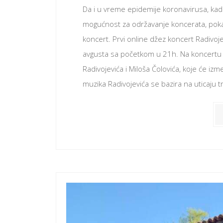
Da i u vreme epidemije koronavirusa, kada 
mogućnost za održavanje koncerata, pokaza
koncert. Prvi online džez koncert Radivoje
avgusta sa početkom u 21h. Na koncertu ć
Radivojevića i Miloša Čolovića, koje će 
muzika Radivojevića se bazira na uticaju