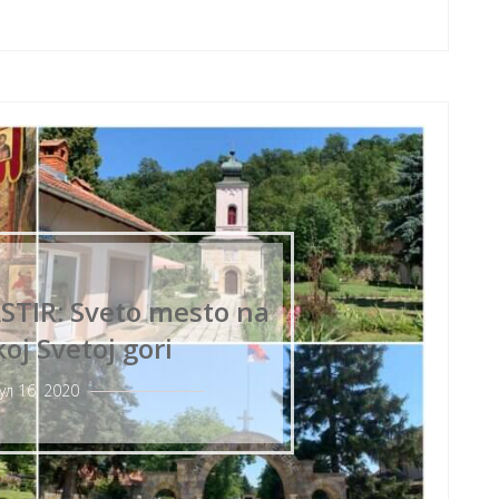
TIR: Sveto mesto na
oj Svetoj gori
јул 16, 2020