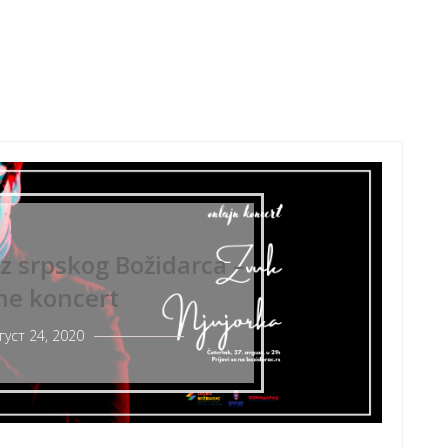
z srpskog Božidarca –
ne koncert
густ 24, 2020