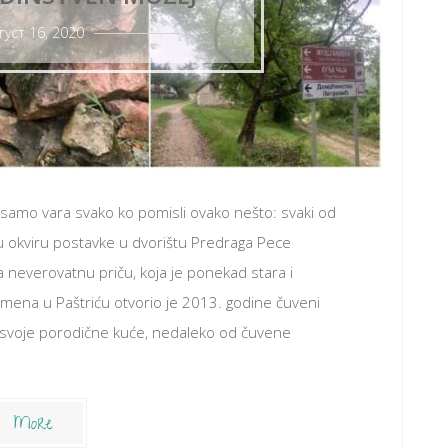
густ 16, 2020
samo vara svako ko pomisli ovako nešto: svaki od
u okviru postavke u dvorištu Predraga Pece
ča neverovatnu priču, koja je ponekad stara i
amena u Paštriću otvorio je 2013. godine čuveni
tu svoje porodične kuće, nedaleko od čuvene
More