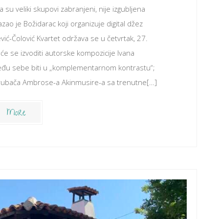
su veliki skupovi zabranjeni, nije izgubljena
o je Božidarac koji organizuje digital džez
vić-Čolović Kvartet održava se u četvrtak, 27.
e se izvoditi autorske kompozicije Ivana
između sebe biti u „komplementarnom kontrastu“;
 trubača Ambrose-a Akinmusire-a sa trenutne[…]
More