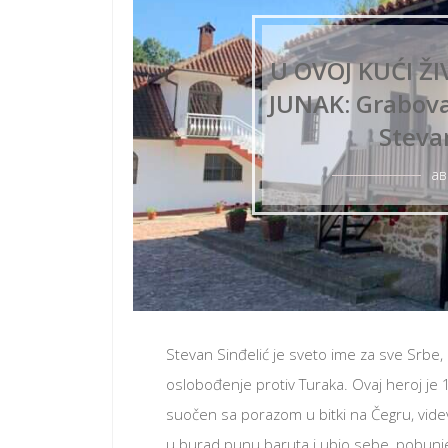
U OVOJ KUĆI ŽI
JUNAK: Grabov
Steva
ав
Stevan Sinđelić je sveto ime za sve Srbe,
oslobođenje protiv Turaka. Ovaj heroj je 
suočen sa porazom u bitki na Čegru, vide
u burad punu baruta i ubio sebe, pobunjene