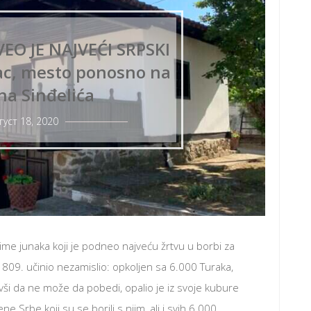
VEO JE NAJVEĆI SRPSKI
ac, mesto ponosno na
na Sinđelića
густ 18, 2020
 ime junaka koji je podneo najveću žrtvu u borbi za
1809. učinio nezamislio: opkoljen sa 6.000 Turaka,
vši da ne može da pobedi, opalio je iz svoje kubure
 Srbe koji su se borili s njim, ali i svih 6.000