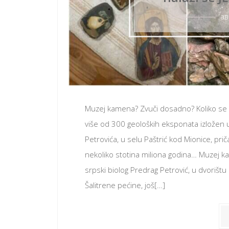
ав
Muzej kamena? Zvuči dosadno? Koliko se 
više od 300 geoloških eksponata izložen 
Petrovića, u selu Paštrić kod Mionice, pri
nekoliko stotina miliona godina… Muzej k
srpski biolog Predrag Petrović, u dvoriš
Šalitrene pećine, još[…]