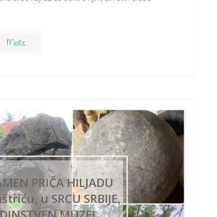
More
MEN PRIČA HILJADU
štriću, u SRCU SRBIJE,
JEDINSTVEN MUZEJ