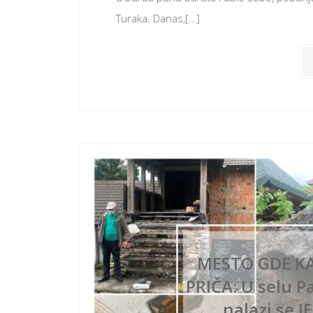
Turaka. Danas,[…]
MESTO GDE KA
PRIČA: U selu Pa
nalazi se 