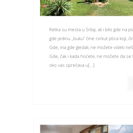
Retka su mesta u Srbiji, ali i bilo gde na
gde jedinu „buku“ čine cvrkut ptica koji, či
Gde, ma gde gledali, ne možete videti ne
Gde, čak i kada hoćete, ne možete da se b
oko vas sprečava u[…]