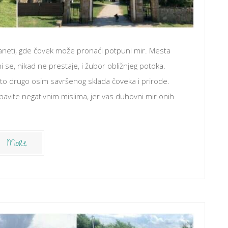
 planeti, gde čovek može pronaći potpuni mir. Mesta
ni se, nikad ne prestaje, i žubor obližnjeg potoka.
što drugo osim savršenog sklada čoveka i prirode.
avite negativnim mislima, jer vas duhovni mir onih
More