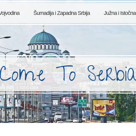
Vojvodina
Šumadija i Zapadna Srbija
Južna i Istočna
Come To Serbi